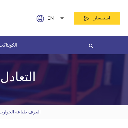
EN
استفسار
English
الكونتاكت
日本語
français
التعادل
Español
حسب طول
حسب المواد
العربية
русский
العرف طباعة الجوارب
Nederland
português