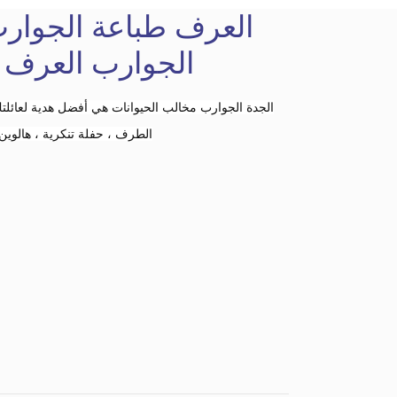
جورب
الجوارب
العرف طباعة الجوار
Deutsch
الجوارب العرف 
italiano
الجدة الجوارب مخالب الحيوانات هي أفضل هدية لعائلتك 
Suomi
الشكر ، عيد ميلاد ، الحيوان Cosplay الطرف ، حفلة تنكرية ، هالوين
Read More
فئات الجوارب
خمسة أصابع الجوارب
Read More
Read More
فئات الجوارب
فئات الجوارب
متوسطة الرقبة الجوارب
ربع جورب
جوارب للجنسين
الاكريليك الجوارب