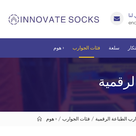
 لنا
enq
تكار
سلعة
فئات الجوارب
هوم ›
لرقمية
ارب الطباعة الرقمية
فئات الجوارب
هوم ›
