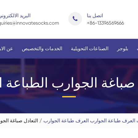
اتصل بنا
البريد الالكتروني
uiries@innovatesocks.com
+86-13396569666
بلوجر
الصناعات التحويلية
الخدمات والتخصيص
عن الاب
 صباغة الجوارب الطباعة ا
حسب الجنس
اضغط على التطبيق
 العرف طباعة الجوارب العرف طباعة الجوارب
التعادل صباغة الجو