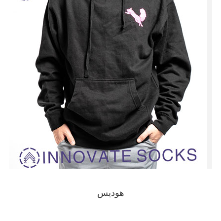
هوديس