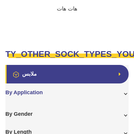
هات هات
TY_OTHER_SOCK_TYPES_YO
ملابس
By Application
By Gender
By Length