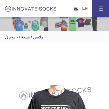
EN

ملابس
سلعة
هوم ›