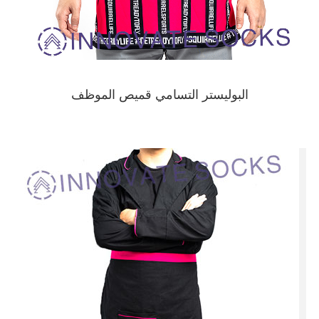
البوليستر التسامي قميص الموظف