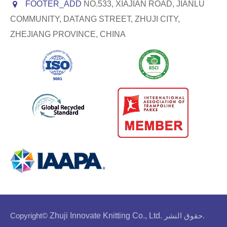
FOOTER_ADD
NO.533, XIAJIAN ROAD, JIANLU
COMMUNITY, DATANG STREET, ZHUJI CITY,
ZHEJIANG PROVINCE, CHINA
حقوق النشر.
Zhuji Innovate Knitting Co., Ltd.
Copyright©